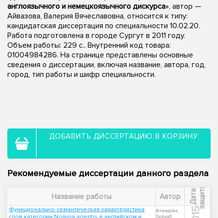
англоязычного и немецкоязычного дискурса
», автор —
Айвазова, Валерия Вячеславовна, относится к типу:
кандидатская диссертация по специальности 10.02.20.
Работа подготовлена в городе Сургут в 2011 году.
Объем работы: 229 с.. Внутренний код товара:
01004984286. На странице представлены основные
сведения о диссертации, включая название, автора, год,
город, тип работы и шифр специальности.
ДОБАВИТЬ ДИССЕРТАЦИЮ В КОРЗИНУ
Рекомендуемые диссертации данного раздела
ы
Д
а
т
а
з
а
щ
и
т
Название работы
Автор
Функционально-семантическая характеристика
2015
Ахмедова,
слов категории Nomina agentis в английском и
Зайнаб