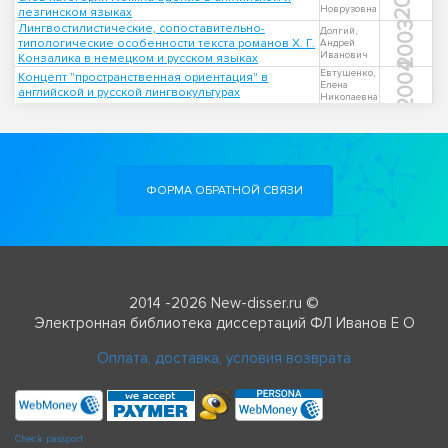
Новрузовна
лезгинском языках
2003
Лингвостилистические, сопоставительно-
Долгий,
типологические особенности текста романов Х. Г.
Андрей
Иванович
Конзалика в немецком и русском языках
2004
Евтушенко,
Концепт "пространственная ориентация" в
Елена
английской и русской лингвокультурах
Николаевна
ФОРМА ОБРАТНОЙ СВЯЗИ
2014 -2026 New-disser.ru ©
Электронная библиотека диссертаций ФЛ Иванов Е О
Оплата, доставка, условия возврата
Check passport