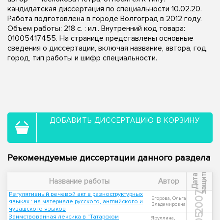
кандидатская диссертация по специальности 10.02.20.
Работа подготовлена в городе Волгоград в 2012 году.
Объем работы: 218 с. : ил.. Внутренний код товара:
01005417455. На странице представлены основные
сведения о диссертации, включая название, автора, год,
город, тип работы и шифр специальности.
ДОБАВИТЬ ДИССЕРТАЦИЮ В КОРЗИНУ
Рекомендуемые диссертации данного раздела
ы
Д
а
т
а
з
а
щ
и
т
Название работы
Автор
2007
Регулятивный речевой акт в разноструктурных
Егорова, Ольга
языках : на материале русского, английского и
Владимировна
чувашского языков
Заимствованная лексика в "Татарском
Яруллина,