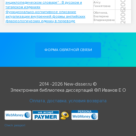
2005
энциклопедическом словаре" : В русском и
Алсу
Гиниятовна
татарском изданиях
2006
Функционально-когнитивное описание
Оботнина,
актуализации внутренней формы английских
Екатерина
Владимировна
фразеологических единиц в переводе
ФОРМА ОБРАТНОЙ СВЯЗИ
2014 -2026 New-disser.ru ©
Электронная библиотека диссертаций ФЛ Иванов Е О
Оплата, доставка, условия возврата
Check passport