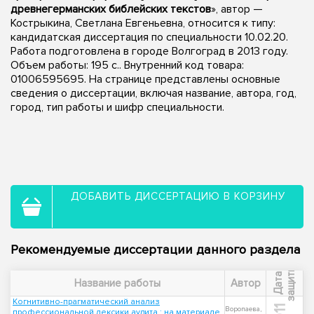
древнегерманских библейских текстов
», автор —
Кострыкина, Светлана Евгеньевна, относится к типу:
кандидатская диссертация по специальности 10.02.20.
Работа подготовлена в городе Волгоград в 2013 году.
Объем работы: 195 с.. Внутренний код товара:
01006595695. На странице представлены основные
сведения о диссертации, включая название, автора, год,
город, тип работы и шифр специальности.
ДОБАВИТЬ ДИССЕРТАЦИЮ В КОРЗИНУ
Рекомендуемые диссертации данного раздела
ы
Д
а
т
а
з
а
щ
и
т
Название работы
Автор
Когнитивно-прагматический анализ
Воропаева,
профессиональной лексики аудита : на материале