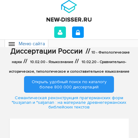
Меню сайта
Диссертации России
//
10 - Филологические
//
//
науки
10.02.00 - Языкознание
10.02.20 - Сравнительно-
историческое, типологическое и сопоставительное языкознание
Открыть удобный поиск по каталогу
более 800 000 диссертаций
Семантическая реконструкция прагерманских форм
*buзjanan и *saljanan : на материале древнегерманских
библейских текстов