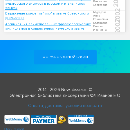
2011
Виктория
аудиторского дискурса в русском и итальянском
Сергеевна
языках
2002
Мурадова,
Выражение концепта "мир" в языке бретонского
Анна
фольклора
Романовна
2007
Каданцева,
Ассимиляция заимствованных фразеологических
Галина
англицизмов в современном немецком языке
Ивановна
ФОРМА ОБРАТНОЙ СВЯЗИ
2014 -2026 New-disser.ru ©
Электронная библиотека диссертаций ФЛ Иванов Е О
Оплата, доставка, условия возврата
Check passport