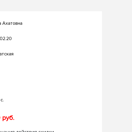
а Ахатовна
.02.20
атская
с.
 руб.