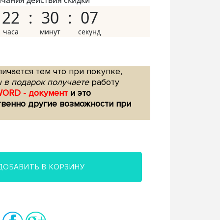
нчания действия скидки
22
30
06
ичается тем что при покупке,
 в подарок получаете
работу
WORD - документ
и это
твенно другие возможности при
ДОБАВИТЬ В КОРЗИНУ