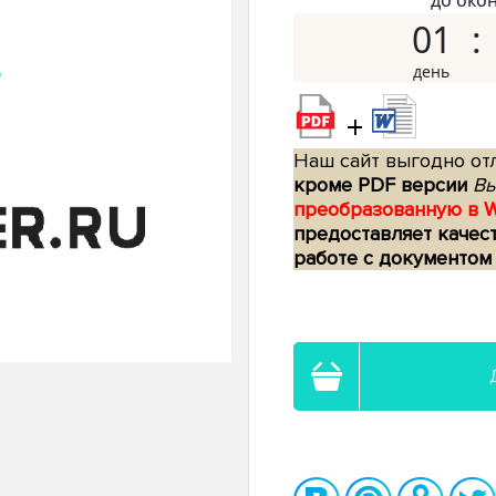
до око
01
+
Наш сайт выгодно отл
кроме PDF версии
Вы
преобразованную в 
предоставляет качес
работе с документом