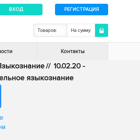
ВХОД
РЕГИСТРАЦИЯ
Товаров:
На сумму:
ости
Контакты
- Языкознание
//
10.02.20 -
тельное языкознание
е
ом