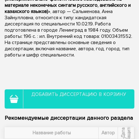
материале неконечных синтагм русского, английского и
казахского языков)
», автор — Сальменова, Анна
Зайнулловна, относится к типу: кандидатская
диссертация по специальности 10.02.19. Работа
подготовлена в городе Ленинград в 1984 году. Объем
работы: 196 c. : ил. Внутренний код товара: 01003431552.
На странице представлены основные сведения о
диссертации, включая название, автора, год, город, тип
работы и шифр специальности.
ДОБАВИТЬ ДИССЕРТАЦИЮ В КОРЗИНУ
Рекомендуемые диссертации данного раздела
ы
Д
а
т
а
з
а
щ
и
т
Название работы
Автор