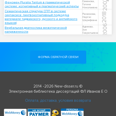
2007
Семенова,
Феномен Pluralia Tantum в грамматической
Галина
системе: когнитивный и прагматический аспекты
Николаевна
Семантическая структура СПП в системе
2018
Рахмонова,
синтаксиса: лингвокогнитивный подход (на
Наргис
материале таджикского, русского и английского
Шарифовна
языков)
2006
Адамова,
Вербальная диагностика межэтнической
Зоя
напряженности
Гаврильевна
ФОРМА ОБРАТНОЙ СВЯЗИ
2014 -2026 New-disser.ru ©
Электронная библиотека диссертаций ФЛ Иванов Е О
Оплата, доставка, условия возврата