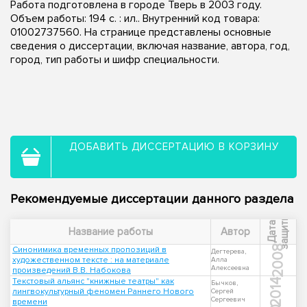
Работа подготовлена в городе Тверь в 2003 году.
Объем работы: 194 с. : ил.. Внутренний код товара:
01002737560. На странице представлены основные
сведения о диссертации, включая название, автора, год,
город, тип работы и шифр специальности.
ДОБАВИТЬ ДИССЕРТАЦИЮ В КОРЗИНУ
Рекомендуемые диссертации данного раздела
ы
Д
а
т
а
з
а
щ
и
т
Название работы
Автор
2008
Синонимика временных пропозиций в
Дегтерева,
художественном тексте : на материале
Алла
Алексеевна
произведений В.В. Набокова
Текстовый альянс "книжные театры" как
2014
Бычков,
лингвокультурный феномен Раннего Нового
Сергей
Сергеевич
времени