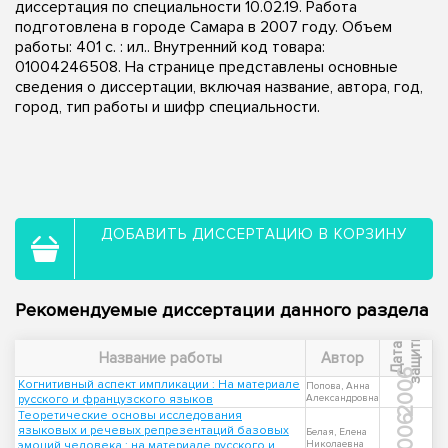
диссертация по специальности 10.02.19. Работа
подготовлена в городе Самара в 2007 году. Объем
работы: 401 с. : ил.. Внутренний код товара:
01004246508. На странице представлены основные
сведения о диссертации, включая название, автора, год,
город, тип работы и шифр специальности.
ДОБАВИТЬ ДИССЕРТАЦИЮ В КОРЗИНУ
Рекомендуемые диссертации данного раздела
ы
Д
а
т
а
з
а
щ
и
т
Название работы
Автор
2006
Когнитивный аспект импликации : На материале
Попова, Анна
русского и французского языков
Александровна
Теоретические основы исследования
2006
языковых и речевых репрезентаций базовых
Белая, Елена
эмоций человека : на материале русского и
Николаевна