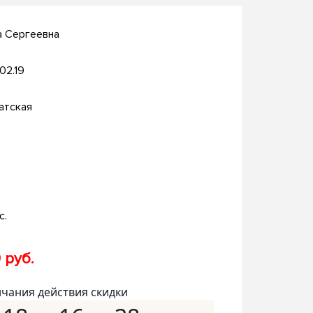
а Сергеевна
.02.19
атская
с.
 руб.
нчания действия скидки