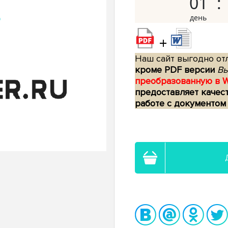
01
+
Наш сайт выгодно отл
кроме PDF версии
Вы
преобразованную в 
предоставляет качес
работе с документом