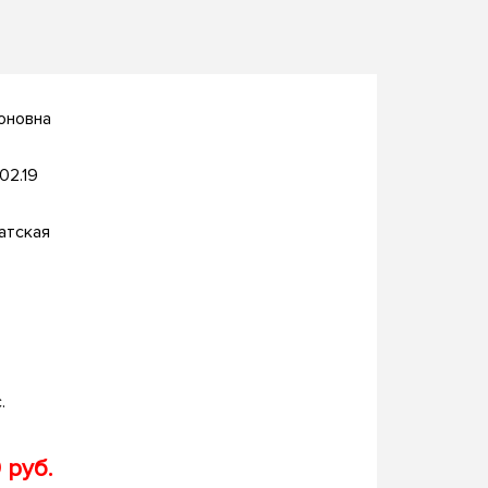
оновна
.02.19
атская
.
 руб.