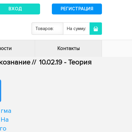
ВХОД
РЕГИСТРАЦИЯ
Товаров:
На сумму:
ости
Контакты
ыкознание
//
10.02.19 - Теория
игма
 На
го