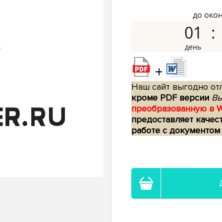
до око
01
+
Наш сайт выгодно отл
кроме PDF версии
Вы
преобразованную в 
предоставляет качес
работе с документом