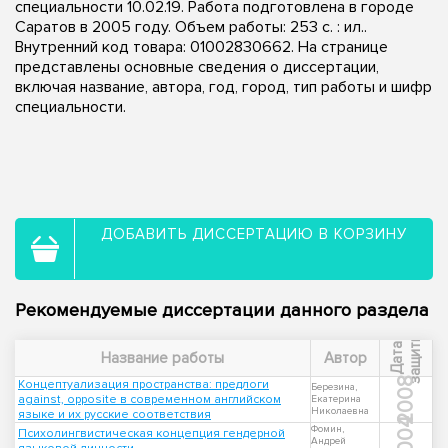
специальности 10.02.19. Работа подготовлена в городе
Саратов в 2005 году. Объем работы: 253 с. : ил..
Внутренний код товара: 01002830662. На странице
представлены основные сведения о диссертации,
включая название, автора, год, город, тип работы и шифр
специальности.
ДОБАВИТЬ ДИССЕРТАЦИЮ В КОРЗИНУ
Рекомендуемые диссертации данного раздела
ы
Д
а
т
а
з
а
щ
и
т
Название работы
Автор
2008
Концептуализация пространства: предлоги
Березина,
against, opposite в современном английском
Екатерина
Николаевна
языке и их русские соответствия
2004
Фомин,
Психолингвистическая концепция гендерной
Андрей