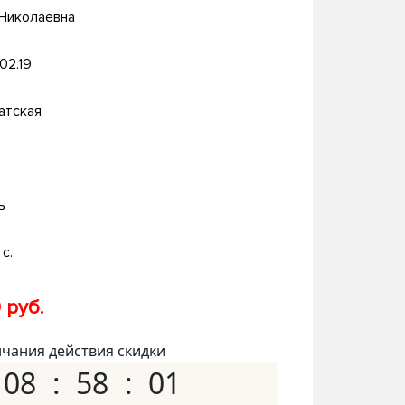
 Николаевна
.02.19
атская
ь
с.
 руб.
нчания действия скидки
08
58
00