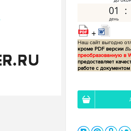
до око
01
+
Наш сайт выгодно отл
кроме PDF версии
Вы
преобразованную в 
предоставляет качес
работе с документом