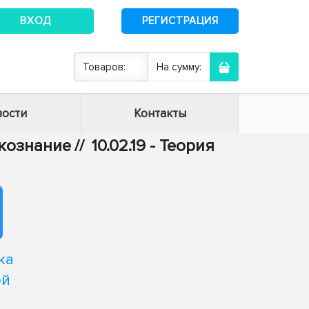
ВХОД
РЕГИСТРАЦИЯ
Товаров:
На сумму:
ости
Контакты
ыкознание
//
10.02.19 - Теория
ка
ой