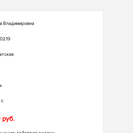
на Владимировна
.02.19
атская
ь
с.
 руб.