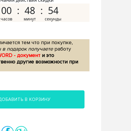
нчания действия скидки
00
48
53
ичается тем что при покупке,
 в подарок получаете
работу
WORD - документ
и это
твенно другие возможности при
ДОБАВИТЬ В КОРЗИНУ