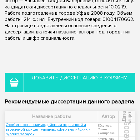
автор — Васильев, Андрей Валерьевич, относится к типу:
кандидатская диссертация по специальности 10.02.19.
Работа подготовлена в городе Уфа в 2008 году. Объем
работы: 214 с. : ил.. Внутренний код товара: 01004170662.
На странице представлены основные сведения о
диссертации, включая название, автора, год, город, тип
работы и шифр специальности.
ДОБАВИТЬ ДИССЕРТАЦИЮ В КОРЗИНУ
Рекомендуемые диссертации данного раздела
ы
Д
а
т
а
з
а
щ
и
т
Название работы
Автор
2009
Особенности взаимодействия первичной и
Юсупова,
вторичной концептуальных сфер английских и
Элина
Дамировна
русских загадок
Фурманова,