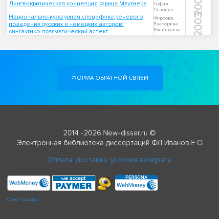
2006
Лингвокритическая концепция Фрица Маутнера
София
Львовна
2003
Национально-культурная специфика речевого
Фирсова,
поведения русских и немецких авторов:
Екатерина
Васильевна
синтактико-прагматический аспект
ФОРМА ОБРАТНОЙ СВЯЗИ
2014 -2026 New-disser.ru ©
Электронная библиотека диссертаций ФЛ Иванов Е О
Оплата, доставка, условия возврата
Check passport