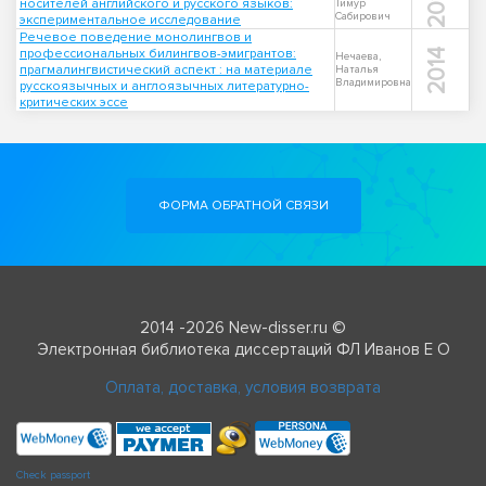
2015
носителей английского и русского языков:
Тимур
Сабирович
экспериментальное исследование
Речевое поведение монолингвов и
профессиональных билингвов-эмигрантов:
2014
Нечаева,
прагмалингвистический аспект : на материале
Наталья
Владимировна
русскоязычных и англоязычных литературно-
критических эссе
ФОРМА ОБРАТНОЙ СВЯЗИ
2014 -2026 New-disser.ru ©
Электронная библиотека диссертаций ФЛ Иванов Е О
Оплата, доставка, условия возврата
Check passport