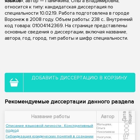
языков
», автор — Паничкина, Ольга Владимировна,
относится к типу: кандидатская диссертация по
специальности 10.02.19. Работа подготовлена в городе
Воронеж в 2008 году. Объем работы: 238 с.. Внутренний
код товара: 01004142369. На странице представлены
основные сведения о диссертации, включая название,
автора, год, город, тип работы и шифр специальности.
ДОБАВИТЬ ДИССЕРТАЦИЮ В КОРЗИНУ
Рекомендуемые диссертации данного раздела
ы
Д
а
т
а
з
а
щ
и
т
Название работы
Автор
2000
Мальцева,
Описание языковой личности : Конструктивный
Ольга
подход
Николаевна
Гибридизация юридических понятий в сознании
Низгулов,