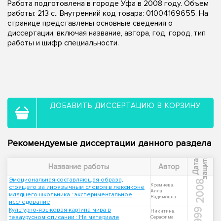
Работа подготовлена в городе Уфа в 2008 году. Объем
работы: 213 с.. Внутренний код товара: 01004169655. На
странице представлены основные сведения о
диссертации, включая название, автора, год, город, тип
работы и шифр специальности.
ДОБАВИТЬ ДИССЕРТАЦИЮ В КОРЗИНУ
Рекомендуемые диссертации данного раздела
ы
Д
а
т
а
з
а
щ
и
т
Название работы
Автор
Эмоциональная составляющая образа,
2008
Кремнева,
стоящего за иноязычным словом в лексиконе
Алла
младшего школьника : экспериментальное
Вадимовна
исследование
Культурно-языковая картина мира в
1999
Никитина,
тезаурусном описании : На материале
Серафима