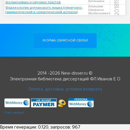
Евгеньевна
фольклорных и научных текстов
2018
Аламшоев
Фразеология шугнанского языка (структурно-
Шервоншо
грамматический и семантический аспекты)
Мукбилшоевич
ФОРМА ОБРАТНОЙ СВЯЗИ
2014 -2026 New-disser.ru ©
Электронная библиотека диссертаций ФЛ Иванов Е О
Оплата, доставка, условия возврата
Check passport
Время генерации: 0.120, запросов: 967