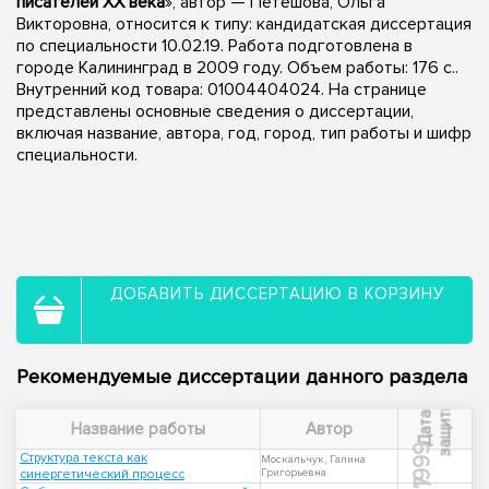
писателей XX века
», автор — Петешова, Ольга
Викторовна, относится к типу: кандидатская диссертация
по специальности 10.02.19. Работа подготовлена в
городе Калининград в 2009 году. Объем работы: 176 с..
Внутренний код товара: 01004404024. На странице
представлены основные сведения о диссертации,
включая название, автора, год, город, тип работы и шифр
специальности.
ДОБАВИТЬ ДИССЕРТАЦИЮ В КОРЗИНУ
Рекомендуемые диссертации данного раздела
ы
Д
а
т
а
з
а
щ
и
т
Название работы
Автор
1999
Структура текста как
Москальчук, Галина
синергетический процесс
Григорьевна