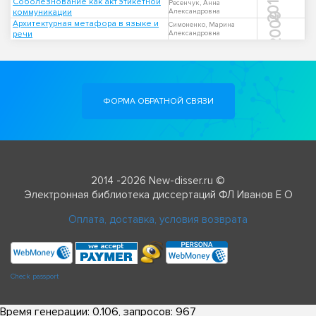
2017
Соболезнование как акт этикетной
Ресенчук, Анна
коммуникации
Александровна
2009
Архитектурная метафора в языке и
Симоненко, Марина
речи
Александровна
ФОРМА ОБРАТНОЙ СВЯЗИ
2014 -2026 New-disser.ru ©
Электронная библиотека диссертаций ФЛ Иванов Е О
Оплата, доставка, условия возврата
Check passport
Время генерации: 0.106, запросов: 967