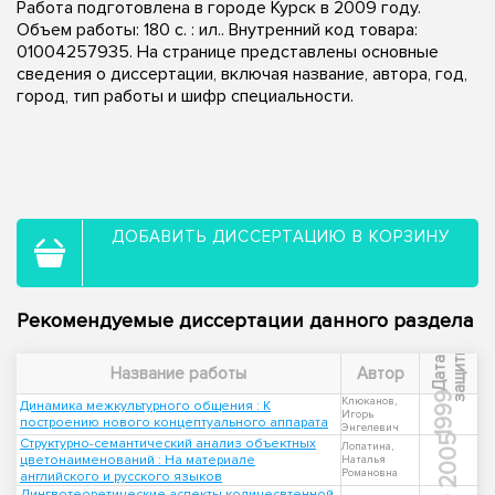
Работа подготовлена в городе Курск в 2009 году.
Объем работы: 180 с. : ил.. Внутренний код товара:
01004257935. На странице представлены основные
сведения о диссертации, включая название, автора, год,
город, тип работы и шифр специальности.
ДОБАВИТЬ ДИССЕРТАЦИЮ В КОРЗИНУ
Рекомендуемые диссертации данного раздела
ы
Д
а
т
а
з
а
щ
и
т
Название работы
Автор
1999
Клюканов,
Динамика межкультурного общения : К
Игорь
построению нового концептуального аппарата
Энгелевич
2005
Структурно-семантический анализ объектных
Лопатина,
цветонаименований : На материале
Наталья
Романовна
английского и русского языков
Лингвотеоретические аспекты количесвтенной