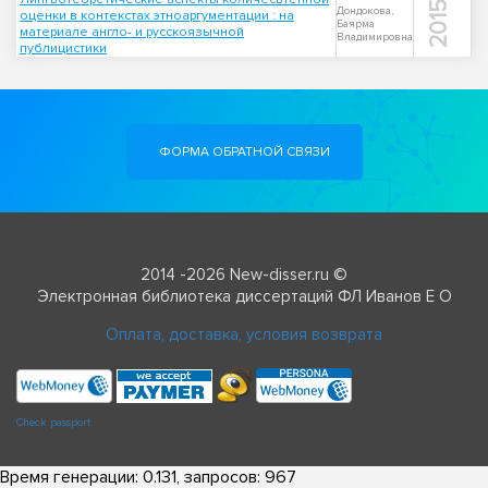
2015
Дондокова,
оценки в контекстах этноаргументации : на
Баярма
материале англо- и русскоязычной
Владимировна
публицистики
ФОРМА ОБРАТНОЙ СВЯЗИ
2014 -2026 New-disser.ru ©
Электронная библиотека диссертаций ФЛ Иванов Е О
Оплата, доставка, условия возврата
Check passport
Время генерации: 0.131, запросов: 967