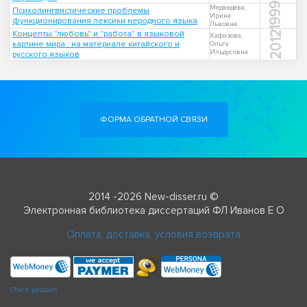
1999
Медведева,
Психолингвистические проблемы
Ирина
функционирования лексики неродного языка
Львовна
Концепты "любовь" и "работа" в языковой
2012
Хафизова,
картине мира : на материале китайского и
Ольга
Ильдусовна
русского языков
ФОРМА ОБРАТНОЙ СВЯЗИ
2014 -2026 New-disser.ru ©
Электронная библиотека диссертаций ФЛ Иванов Е О
Оплата, доставка, условия возврата
Check passport