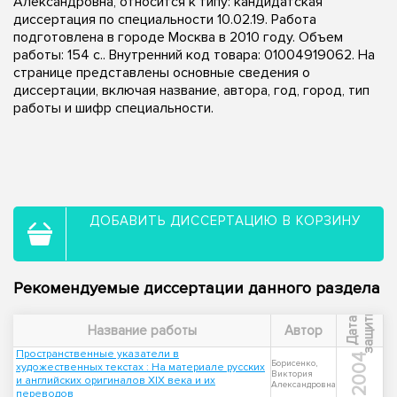
Александровна, относится к типу: кандидатская
диссертация по специальности 10.02.19. Работа
подготовлена в городе Москва в 2010 году. Объем
работы: 154 с.. Внутренний код товара: 01004919062. На
странице представлены основные сведения о
диссертации, включая название, автора, год, город, тип
работы и шифр специальности.
ДОБАВИТЬ ДИССЕРТАЦИЮ В КОРЗИНУ
Рекомендуемые диссертации данного раздела
ы
Д
а
т
а
з
а
щ
и
т
Название работы
Автор
Пространственные указатели в
2004
Борисенко,
художественных текстах : На материале русских
Виктория
и английских оригиналов XIX века и их
Александровна
переводов