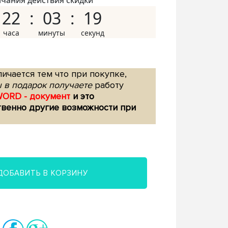
нчания действия скидки
22
03
18
ичается тем что при покупке,
 в подарок получаете
работу
WORD - документ
и это
твенно другие возможности при
ДОБАВИТЬ В КОРЗИНУ