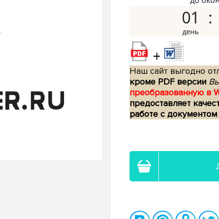
до око
01
+
Наш сайт выгодно отл
кроме PDF версии
Вы
преобразованную в 
предоставляет качес
работе с документом