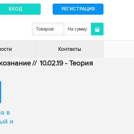
ВХОД
РЕГИСТРАЦИЯ
Товаров:
На сумму:
ости
Контакты
ыкознание
//
10.02.19 - Теория
а в
ый и