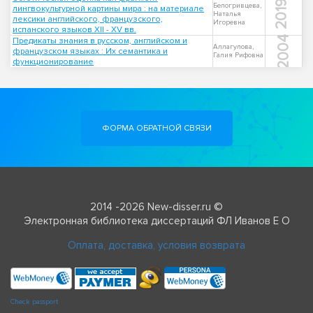
2019
Белогривцева,
лингвокультурной картины мира : на материале
Наталья
лексики английского, французского,
Игоревна
испанского языков XII - XV вв.
2004
Предикаты знания в русском, английском и
Аллагулова,
французском языках : Их семантика и
Галия Рифовна
функционирование
ФОРМА ОБРАТНОЙ СВЯЗИ
2014 -2026 New-disser.ru ©
Электронная библиотека диссертаций ФЛ Иванов Е О
Оплата, доставка, условия возврата
Check passport