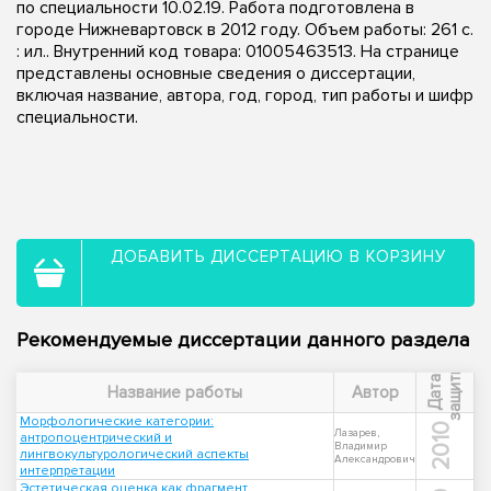
по специальности 10.02.19. Работа подготовлена в
городе Нижневартовск в 2012 году. Объем работы: 261 с.
: ил.. Внутренний код товара: 01005463513. На странице
представлены основные сведения о диссертации,
включая название, автора, год, город, тип работы и шифр
специальности.
ДОБАВИТЬ ДИССЕРТАЦИЮ В КОРЗИНУ
Рекомендуемые диссертации данного раздела
ы
Д
а
т
а
з
а
щ
и
т
Название работы
Автор
Морфологические категории:
2010
Лазарев,
антропоцентрический и
Владимир
лингвокультурологический аспекты
Александрович
интерпретации
Эстетическая оценка как фрагмент