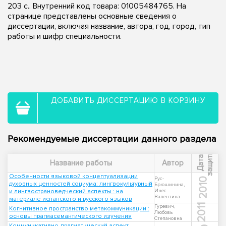
203 с.. Внутренний код товара: 01005484765. На
странице представлены основные сведения о
диссертации, включая название, автора, год, город, тип
работы и шифр специальности.
ДОБАВИТЬ ДИССЕРТАЦИЮ В КОРЗИНУ
Рекомендуемые диссертации данного раздела
ы
Д
а
т
а
з
а
щ
и
т
Название работы
Автор
Особенности языковой концептуализации
Рус-
2010
духовных ценностей социума: лингвокультурный
Брюшинина,
и лингвострановедческий аспекты : на
Инес
Валентина
материале испанского и русского языков
2011
Гуревич,
Когнитивное пространство метакоммуникации :
Любовь
основы прагмасемантического изучения
Степановна
Коммуникативно-прагматический аспект