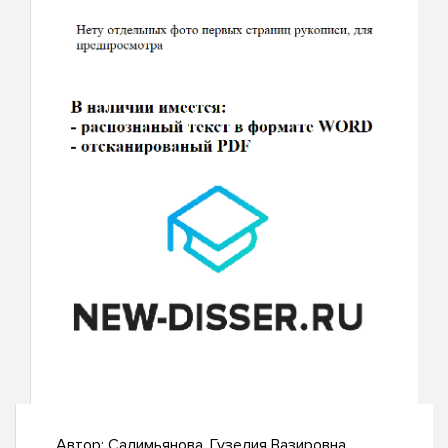
Автор:
Салимьянова, Гузелия Вазировна