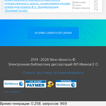
2009
Дробышева,
художественного текста : на материале русских
Татьяна
переводов романа Ф.С. Фицджеральда
Владиславовна
"Великий Гэтсби"
ФОРМА ОБРАТНОЙ СВЯЗИ
2014 -2026 New-disser.ru ©
Электронная библиотека диссертаций ФЛ Иванов Е О
Оплата, доставка, условия возврата
Check passport
Время генерации: 0.258, запросов: 969