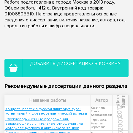
Работа подготовлена в городе Москва в 2013 году.
Объем работы: 412 с.. Внутренний код товара:
01006805510. На странице представлены основные
сведения о диссертации, включая название, автора, год,
город, тип работы и шифр специальности.
ДОБАВИТЬ ДИССЕРТАЦИЮ В КОРЗИНУ
Рекомендуемые диссертации данного раздела
ы
Д
а
т
а
з
а
щ
и
т
Название работы
Автор
2012
Касаткина,
Концепт "власть" в русской лингвокультуре :
Елена
когнитивный и фразеосемантический аспекты
Александровна
2007
Сложноподчиненные предложения,
Черникова,
выражающие уступительные отношения : на
Наталья
Сергеевна
материале русского и английского языков
Специфика понимания иноязычного