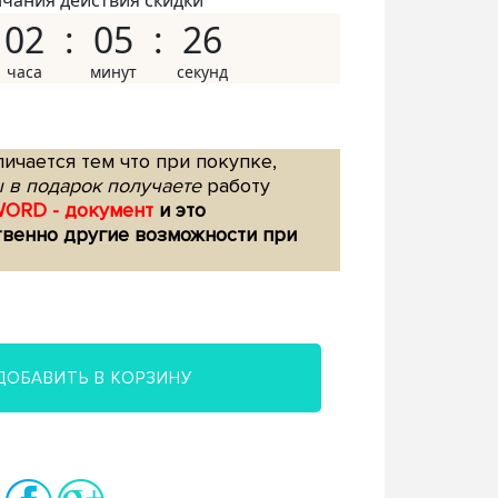
нчания действия скидки
02
05
25
ичается тем что при покупке,
 в подарок получаете
работу
WORD - документ
и это
твенно другие возможности при
ДОБАВИТЬ В КОРЗИНУ