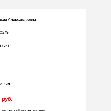
асия Александровна
.02.19
атская
с. : ил.
 руб.