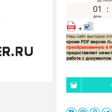
до око
01
+
Наш сайт выгодно отл
кроме PDF версии
Вы
преобразованную в 
предоставляет качес
работе с документом