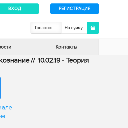
ВХОД
РЕГИСТРАЦИЯ
Товаров:
На сумму:
ости
Контакты
ыкознание
//
10.02.19 - Теория
иале
ом