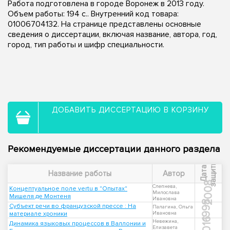
Работа подготовлена в городе Воронеж в 2013 году.
Объем работы: 194 с.. Внутренний код товара:
01006704132. На странице представлены основные
сведения о диссертации, включая название, автора, год,
город, тип работы и шифр специальности.
ДОБАВИТЬ ДИССЕРТАЦИЮ В КОРЗИНУ
Рекомендуемые диссертации данного раздела
ы
Д
а
т
а
з
а
щ
и
т
Название работы
Автор
2008
Слепнева,
Концептуальное поле vertu в "Опытах"
Милослава
Мишеля де Монтеня
Ивановна
1998
Субъект речи во французской прессе : На
Палагина, Ольга
материале хроники
Ивановна
2016
Невежина,
Динамика языковых процессов в Валлонии и
Елизавета