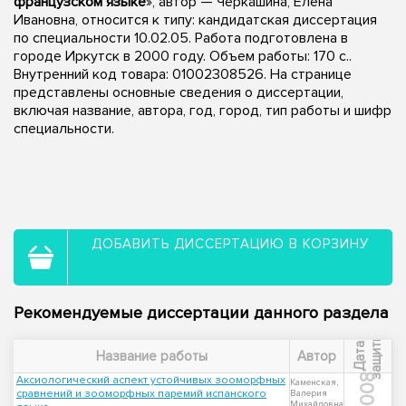
французском языке
», автор — Черкашина, Елена
Ивановна, относится к типу: кандидатская диссертация
по специальности 10.02.05. Работа подготовлена в
городе Иркутск в 2000 году. Объем работы: 170 с..
Внутренний код товара: 01002308526. На странице
представлены основные сведения о диссертации,
включая название, автора, год, город, тип работы и шифр
специальности.
ДОБАВИТЬ ДИССЕРТАЦИЮ В КОРЗИНУ
Рекомендуемые диссертации данного раздела
ы
Д
а
т
а
з
а
щ
и
т
Название работы
Автор
2008
Аксиологический аспект устойчивых зооморфных
Каменская,
сравнений и зооморфных паремий испанского
Валерия
Михайловна