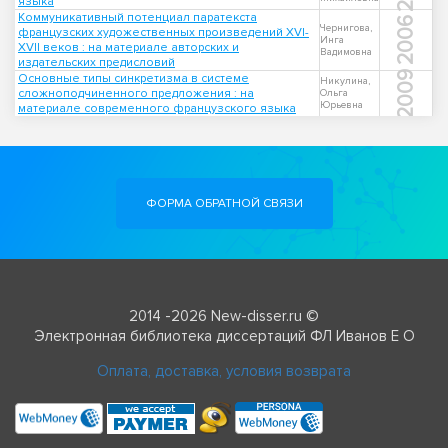
языка
Коммуникативный потенциал паратекста
2006
Чернигова,
французских художественных произведений XVI-
Инга
XVII веков : на материале авторских и
Вадимовна
издательских предисловий
2009
Основные типы синкретизма в системе
Никулина,
сложноподчиненного предложения : на
Ольга
Юрьевна
материале современного французского языка
ФОРМА ОБРАТНОЙ СВЯЗИ
2014 -2026 New-disser.ru ©
Электронная библиотека диссертаций ФЛ Иванов Е О
Оплата, доставка, условия возврата