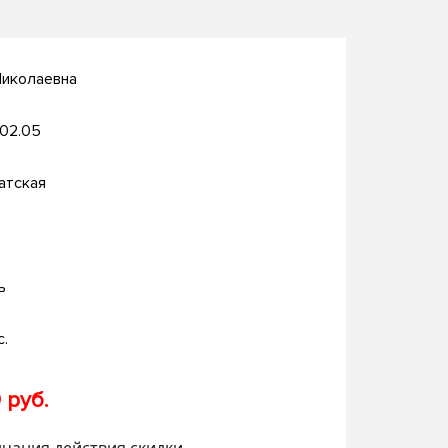
Николаевна
.02.05
атская
ь
с.
 руб.