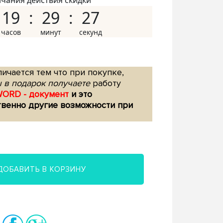
нчания действия скидки
19
29
26
ичается тем что при покупке,
 в подарок получаете
работу
WORD - документ
и это
твенно другие возможности при
ДОБАВИТЬ В КОРЗИНУ