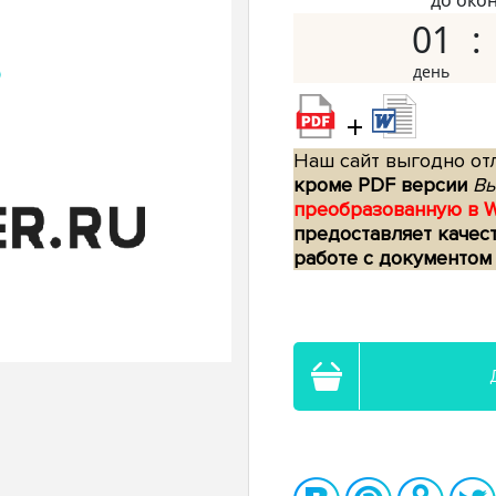
до око
01
+
Наш сайт выгодно отл
кроме PDF версии
Вы
преобразованную в 
предоставляет качес
работе с документом