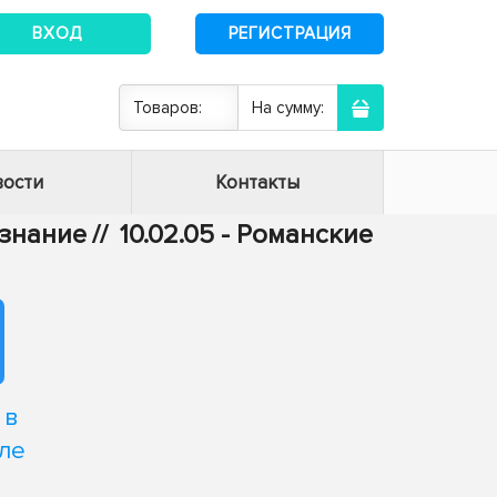
ВХОД
РЕГИСТРАЦИЯ
Товаров:
На сумму:
ости
Контакты
ознание
//
10.02.05 - Романские
 в
ле