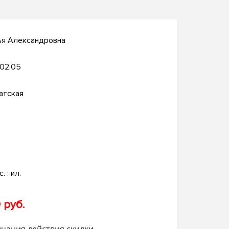
ья Александровна
.02.05
атская
. : ил.
 руб.