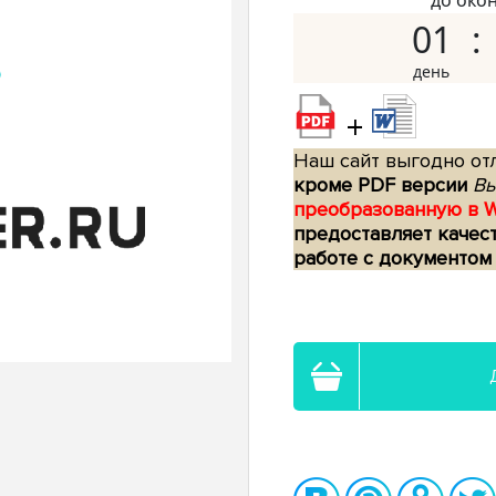
до око
01
+
Наш сайт выгодно отл
кроме PDF версии
Вы
преобразованную в 
предоставляет качес
работе с документом