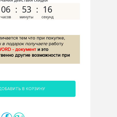
нчания действия скидки
06
53
15
ичается тем что при покупке,
 в подарок получаете
работу
WORD - документ
и это
твенно другие возможности при
ДОБАВИТЬ В КОРЗИНУ