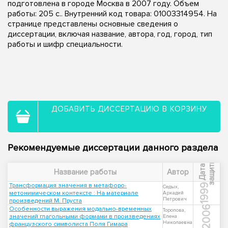
подготовлена в городе Москва в 2007 году. Объем
работы: 205 с.. Внутренний код товара: 01003314954. На
странице представлены основные сведения о
диссертации, включая название, автора, год, город, тип
работы и шифр специальности.
ДОБАВИТЬ ДИССЕРТАЦИЮ В КОРЗИНУ
Рекомендуемые диссертации данного раздела
ы
Д
а
т
а
з
а
щ
и
т
Название работы
Автор
Трансформация значения в метафоро-
1999
Седых,
метонимическом контексте : На материале
Аркадий
Петрович
произведений М. Пруста
2006
Особенности выражения модально-временных
Торопова,
значений глагольными формами в произведениях
Елена
Николаевна
французского символиста Поля Гимара