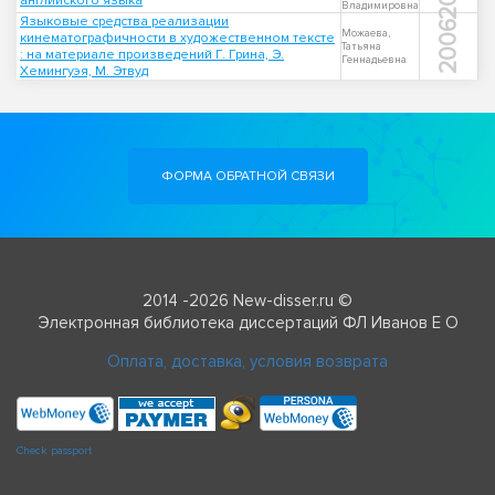
английского языка
Владимировна
Языковые средства реализации
2006
Можаева,
кинематографичности в художественном тексте
Татьяна
: на материале произведений Г. Грина, Э.
Геннадьевна
Хемингуэя, М. Этвуд
ФОРМА ОБРАТНОЙ СВЯЗИ
2014 -2026 New-disser.ru ©
Электронная библиотека диссертаций ФЛ Иванов Е О
Оплата, доставка, условия возврата
Check passport