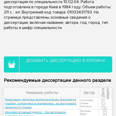
диссертация по специальности 10.02.04. Работа
подготовлена в городе Киев в 1984 году. Объем работы:
211 c. : ил. Внутренний код товара: 01003431793. На
странице представлены основные сведения о
диссертации, включая название, автора, год, город, тип
работы и шифр специальности.
ДОБАВИТЬ ДИССЕРТАЦИЮ В КОРЗИНУ
Рекомендуемые диссертации данного раздела
ы
Д
а
т
а
з
а
щ
и
т
Название работы
Автор
Языковые средства репрезентации феномена
2011
Чыпсымаа,
улыбки: семантика и прагматика : на материале
Оюмаа
Олеговна
немецкого языка
2005
Наумова,
Интеррогативный диалог : На материале
Майя