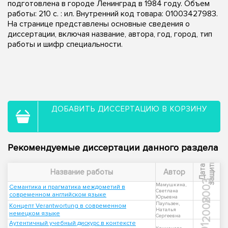
подготовлена в городе Ленинград в 1984 году. Объем
работы: 210 c. : ил. Внутренний код товара: 01003427983.
На странице представлены основные сведения о
диссертации, включая название, автора, год, город, тип
работы и шифр специальности.
ДОБАВИТЬ ДИССЕРТАЦИЮ В КОРЗИНУ
Рекомендуемые диссертации данного раздела
ы
Д
а
т
а
з
а
щ
и
т
Название работы
Автор
2003
Мамушкина,
Семантика и прагматика междометий в
Светлана
современном английском языке
Юрьевна
2008
Паульзен,
Концепт Verantwortung в современном
Наталья
немецком языке
Сергеевна
Аутентичный учебный дискурс в контексте