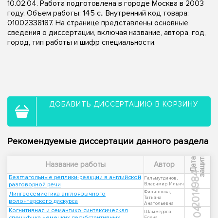
10.02.04. Работа подготовлена в городе Москва в 2003
году. Объем работы: 145 с.. Внутренний код товара:
01002338187. На странице представлены основные
сведения о диссертации, включая название, автора, год,
город, тип работы и шифр специальности.
ДОБАВИТЬ ДИССЕРТАЦИЮ В КОРЗИНУ
Рекомендуемые диссертации данного раздела
ы
Д
а
т
а
з
а
щ
и
т
Название работы
Автор
1984
Безглагольные реплики-реакции в английской
Гильмутдинов,
разговорной речи
Владимир Ильич
2014
Филиппова,
Лингвосемиотика англоязычного
Татьяна
волонтерского дискурса
Анатольевна
2004
Когнитивная и семантико-синтаксическая
Шаммедова,
специфика немецких десубстантивных
Елена