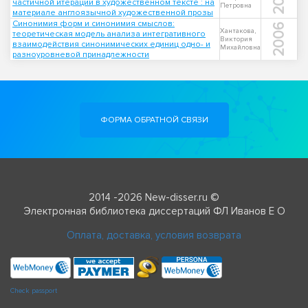
частичной итерации в художественном тексте : на
Петровна
материале англоязычной художественной прозы
Синонимия форм и синонимия смыслов:
2006
Хантакова,
теоретическая модель анализа интегративного
Виктория
взаимодействия синонимических единиц одно- и
Михайловна
разноуровневой принадлежности
ФОРМА ОБРАТНОЙ СВЯЗИ
2014 -2026 New-disser.ru ©
Электронная библиотека диссертаций ФЛ Иванов Е О
Оплата, доставка, условия возврата
Check passport