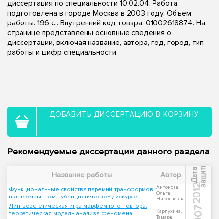
диссертация по специальности 10.02.04. Работа
подготовлена в городе Москва в 2003 году. Объем
работы: 196 с.. Внутренний код товара: 01002618874. На
странице представлены основные сведения о
диссертации, включая название, автора, год, город, тип
работы и шифр специальности.
ДОБАВИТЬ ДИССЕРТАЦИЮ В КОРЗИНУ
Рекомендуемые диссертации данного раздела
ы
Д
а
т
а
з
а
щ
и
т
Название работы
Автор
2012
Антонова,
Функциональные свойства паремий-трансформов
Ольга
в англоязычном публицистическом дискурсе
Николаевна
Лингвоэстетическая игра морфемного повтора:
2007
Карпухина,
теоретическая модель анализа феномена
Тамара