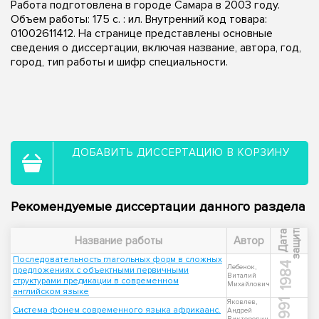
Работа подготовлена в городе Самара в 2003 году.
Объем работы: 175 с. : ил. Внутренний код товара:
01002611412. На странице представлены основные
сведения о диссертации, включая название, автора, год,
город, тип работы и шифр специальности.
ДОБАВИТЬ ДИССЕРТАЦИЮ В КОРЗИНУ
Рекомендуемые диссертации данного раздела
ы
Д
а
т
а
з
а
щ
и
т
Название работы
Автор
Последовательность глагольных форм в сложных
1984
Лебенок,
предложениях с объектными первичными
Виталий
структурами предикации в современном
Михайлович
английском языке
1991
Яковлев,
Система фонем современного языка африкаанс.
Андрей