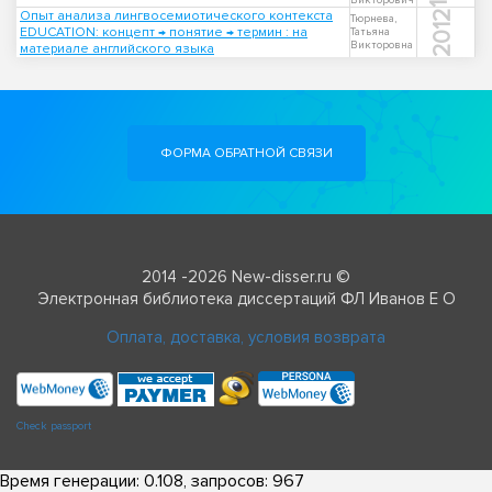
Викторович
Опыт анализа лингвосемиотического контекста
2012
Тюрнева,
EDUCATION: концепт → понятие → термин : на
Татьяна
Викторовна
материале английского языка
ФОРМА ОБРАТНОЙ СВЯЗИ
2014 -2026 New-disser.ru ©
Электронная библиотека диссертаций ФЛ Иванов Е О
Оплата, доставка, условия возврата
Check passport
Время генерации: 0.108, запросов: 967