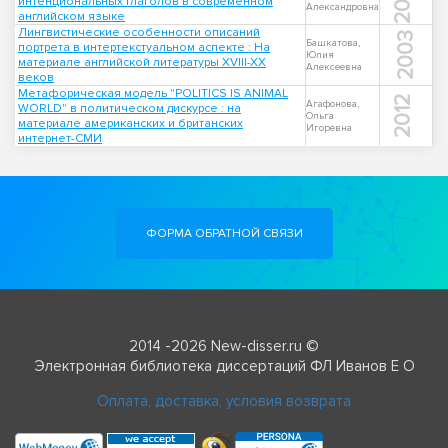
2013
интенциональных глаголов в современном
Александровна
английском языке
Лингвистические особенности описаний
2003
Башкатова,
портрета в интертекстуальном аспекте : На
Юлия
материале английской литературы XVIII-XX
Алексеевна
веков
Метафорическая модель "POLITICS IS ANIMAL
2012
Агафонова,
WORLD" в политическом дискурсе : на
Ольга
материале американских и британских
Игоревна
интернет-СМИ
ФОРМА ОБРАТНОЙ СВЯЗИ
2014 -2026 New-disser.ru ©
Электронная библиотека диссертаций ФЛ Иванов Е О
Оплата, доставка, условия возврата