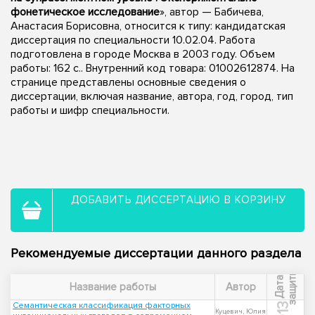
фонетическое исследование
», автор — Бабичева,
Анастасия Борисовна, относится к типу: кандидатская
диссертация по специальности 10.02.04. Работа
подготовлена в городе Москва в 2003 году. Объем
работы: 162 с.. Внутренний код товара: 01002612874. На
странице представлены основные сведения о
диссертации, включая название, автора, год, город, тип
работы и шифр специальности.
ДОБАВИТЬ ДИССЕРТАЦИЮ В КОРЗИНУ
Рекомендуемые диссертации данного раздела
ы
Д
а
т
а
з
а
щ
и
т
Название работы
Автор
Семантическая классификация факторных
Куцевич, Юлия