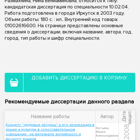
Размахнина, Нина Вениаминовна, относится к типу:
кандидатская диссертация по специальности 10.02.04.
Работа подготовлена в городе Иркутск в 2003 году.
Объем работы: 180 с. : ил.. Внутренний код товара:
01002616600. На странице представлены основные
сведения о диссертации, включая название, автора, год,
город, тип работы и шифр специальности.
ДОБАВИТЬ ДИССЕРТАЦИЮ В КОРЗИНУ
Рекомендуемые диссертации данного раздела
ы
Д
а
т
а
з
а
щ
и
т
Название работы
Автор
Концепт "трудовые ресурсы" и его реализация в
2008
Костьева,
языке и культуре в сопоставительном
Мария
освещении : на материале английского и
Александровна
русского языков