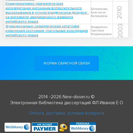
Коммуникативно-прагматическая
интерпретация интонации вопросительного
2010
Баламакова,
высказывания в устном юридическом дискурсе :
Анастасия
Валерьевна
на материале американского варианта
английского языка
2003
Функционально-семантическая категория
Бондаренко,
изменения состояния: глагольные конструкции
Светлана
Владимировна
английского языка
ФОРМА ОБРАТНОЙ СВЯЗИ
2014 -2026 New-disser.ru ©
Электронная библиотека диссертаций ФЛ Иванов Е О
Оплата, доставка, условия возврата