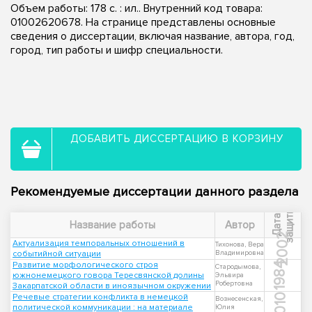
Объем работы: 178 с. : ил.. Внутренний код товара:
01002620678. На странице представлены основные
сведения о диссертации, включая название, автора, год,
город, тип работы и шифр специальности.
ДОБАВИТЬ ДИССЕРТАЦИЮ В КОРЗИНУ
Рекомендуемые диссертации данного раздела
ы
Д
а
т
а
з
а
щ
и
т
Название работы
Автор
2002
Актуализация темпоральных отношений в
Тихонова, Вера
событийной ситуации
Владимировна
Развитие морфологического строя
1984
Стародымова,
южнонемецкого говора Тересвянской долины
Эльвира
Робертовна
Закарпатской области в иноязычном окружении
Речевые стратегии конфликта в немецкой
2010
Вознесенская,
политической коммуникации : на материале
Юлия