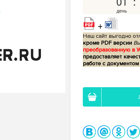
01
+
Наш сайт выгодно отл
кроме PDF версии
Вы
преобразованную в 
предоставляет качес
работе с документом