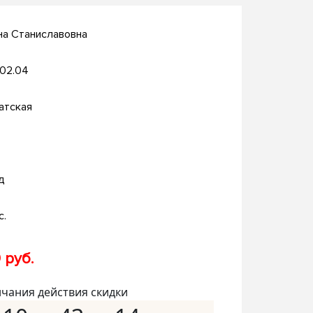
на Станиславовна
.02.04
атская
д
с.
 руб.
нчания действия скидки