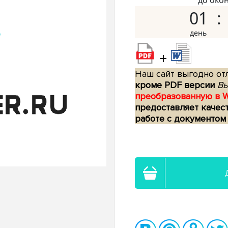
до око
01
+
Наш сайт выгодно отл
кроме PDF версии
Вы
преобразованную в 
предоставляет качес
работе с документом