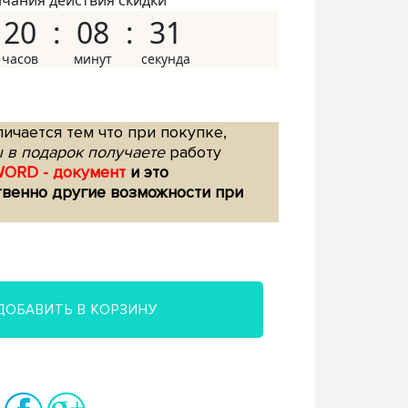
нчания действия скидки
20
08
30
ичается тем что при покупке,
 в подарок получаете
работу
WORD - документ
и это
твенно другие возможности при
ДОБАВИТЬ В КОРЗИНУ