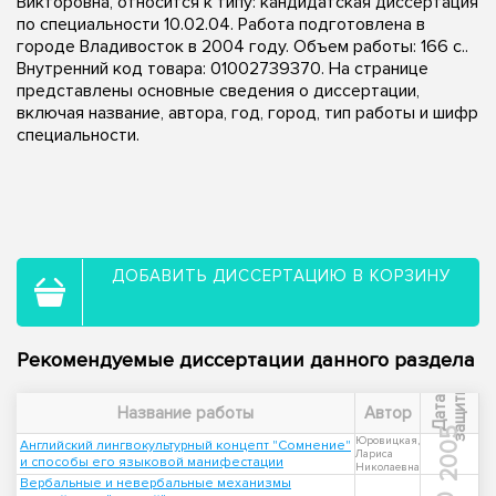
Викторовна, относится к типу: кандидатская диссертация
по специальности 10.02.04. Работа подготовлена в
городе Владивосток в 2004 году. Объем работы: 166 с..
Внутренний код товара: 01002739370. На странице
представлены основные сведения о диссертации,
включая название, автора, год, город, тип работы и шифр
специальности.
ДОБАВИТЬ ДИССЕРТАЦИЮ В КОРЗИНУ
Рекомендуемые диссертации данного раздела
ы
Д
а
т
а
з
а
щ
и
т
Название работы
Автор
2005
Юровицкая,
Английский лингвокультурный концепт "Сомнение"
Лариса
и способы его языковой манифестации
Николаевна
Вербальные и невербальные механизмы