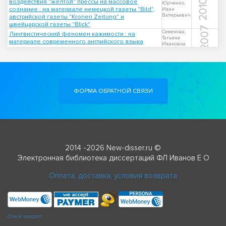
воздействия "желтой" прессы на массовое
2010
Юрченко,
сознание : на материале немецкой газеты "Bild",
Иван
Валерьевич
австрийской газеты "Kronen Zeitung" и
швейцарской газеты "Blick"
2007
Семенова,
Лингвистический феномен кажимости : на
Татьяна
материале современного английского языка
Ивановна
ФОРМА ОБРАТНОЙ СВЯЗИ
2014 -2026 New-disser.ru ©
Электронная библиотека диссертаций ФЛ Иванов Е О
Оплата, доставка, условия возврата
Check passport