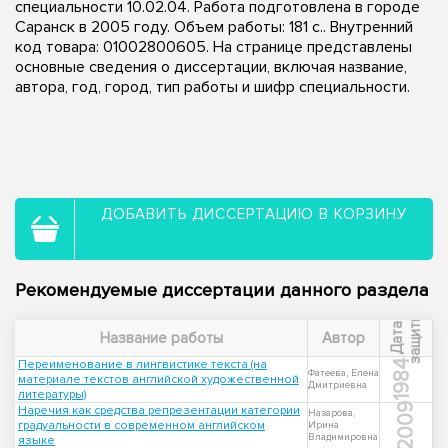
специальности 10.02.04. Работа подготовлена в городе
Саранск в 2005 году. Объем работы: 181 с.. Внутренний
код товара: 01002800605. На странице представлены
основные сведения о диссертации, включая название,
автора, год, город, тип работы и шифр специальности.
ДОБАВИТЬ ДИССЕРТАЦИЮ В КОРЗИНУ
Рекомендуемые диссертации данного раздела
ы
Д
а
т
а
з
а
щ
и
т
Название работы
Автор
Переименование в лингвистике текста (на
1984
Фатеева, Елена
материале текстов английской художественной
Дмитриевна
литературы)
2009
Наречия как средства репрезентации категории
Назарова,
градуальности в современном английском
Ирина
Владимировна
языке