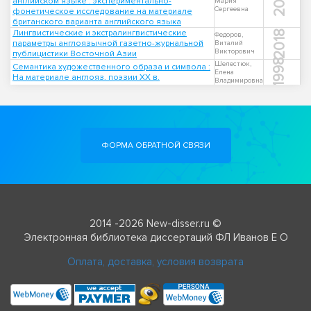
2014
английском языке : экспериментально-
Мария
Сергеевна
фонетическое исследование на материале
британского варианта английского языка
Лингвистические и экстралингвистические
2018
Федоров,
параметры англоязычной газетно-журнальной
Виталий
Викторович
публицистики Восточной Азии
1998
Шелестюк,
Семантика художественного образа и символа :
Елена
На материале англояз. поэзии ХХ в.
Владимировна
ФОРМА ОБРАТНОЙ СВЯЗИ
2014 -2026 New-disser.ru ©
Электронная библиотека диссертаций ФЛ Иванов Е О
Оплата, доставка, условия возврата