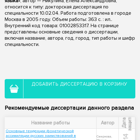
языка
», автор — Никулина, Елена Александровна,
относится к типу: докторская диссертация по
специальности 10.02.04. Работа подготовлена в городе
Москва в 2005 году. Объем работы: 363 с. : ил..
Внутренний код товара: 01002853317. На странице
представлены основные сведения о диссертации,
включая название, автора, год, город, тип работы и шифр
специальности.
ДОБАВИТЬ ДИССЕРТАЦИЮ В КОРЗИНУ
Рекомендуемые диссертации данного раздела
ы
Д
а
т
а
з
а
щ
и
т
Название работы
Автор
Основные тенденции фонетической
ассимиляции русских заимствований в
Смирнова,