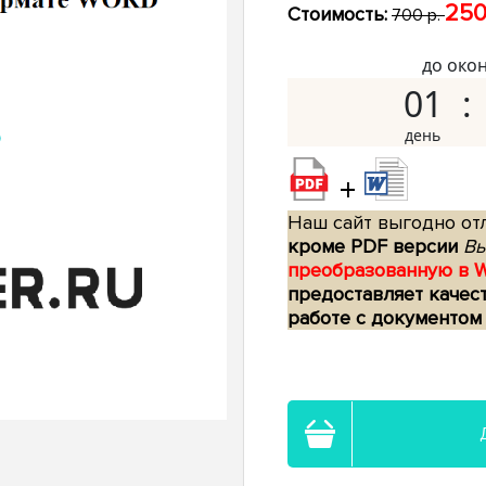
250
Стоимость:
700 р.
до око
01
+
Наш сайт выгодно отл
кроме PDF версии
Вы
преобразованную в 
предоставляет качес
работе с документом