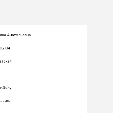
ина Анатольевна
.02.04
атская
а-Дону
. : ил.