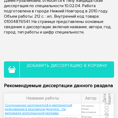
Дания Рузалиновна, относится к типу: кандидатская
диссертация по специальности 10.02.04. Работа
подготовлена в городе Нижний Новгород в 2010 году.
Объем работы: 212 с. : ил.. Внутренний код товара:
01004876541. На странице представлены основные
сведения о диссертации, включая название, автора, год,
город, тип работы и шифр специальности.
ДОБАВИТЬ ДИССЕРТАЦИЮ В КОРЗИНУ
Рекомендуемые диссертации данного раздела
ы
Д
а
т
а
з
а
щ
и
т
Название работы
Автор
2003
Соотношение эксплицитной и имплицитной
Нагорная,
информации в рекламном дискурсе : На
Елена
Васильевна
материале англоязычной рекламы
Власова,