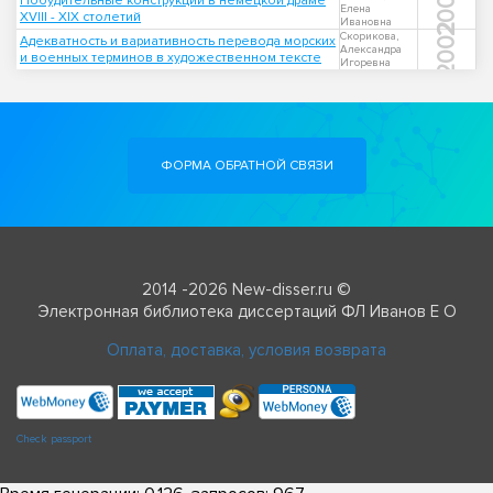
2004
Побудительные конструкции в немецкой драме
Елена
XVIII - XIX столетий
Ивановна
2002
Скорикова,
Адекватность и вариативность перевода морских
Александра
и военных терминов в художественном тексте
Игоревна
ФОРМА ОБРАТНОЙ СВЯЗИ
2014 -2026 New-disser.ru ©
Электронная библиотека диссертаций ФЛ Иванов Е О
Оплата, доставка, условия возврата
Check passport