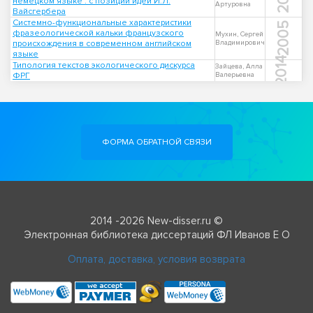
немецком языке : с позиции идей Й.Л.
Артуровна
Вайсгербера
Системно-функциональные характеристики
2005
фразеологической кальки французского
Мухин, Сергей
происхождения в современном английском
Владимирович
языке
2014
Типология текстов экологического дискурса
Зайцева, Алла
ФРГ
Валерьевна
ФОРМА ОБРАТНОЙ СВЯЗИ
2014 -2026 New-disser.ru ©
Электронная библиотека диссертаций ФЛ Иванов Е О
Оплата, доставка, условия возврата