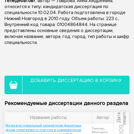
теледебатов
», автор — Лаврова, Анна Андреевна,
относится к типу: кандидатская диссертация по
специальности 10.02.04. Работа подготовлена в городе
Нижний Новгород в 2010 году. Объем работы: 223 с..
Внутренний код товара: 01004864844. На странице
представлены основные сведения о диссертации,
включая название, автора, год, город, тип работы и шифр
специальности.
ДОБАВИТЬ ДИССЕРТАЦИЮ В КОРЗИНУ
Рекомендуемые диссертации данного раздела
ы
Д
а
т
а
з
а
щ
и
т
Название работы
Автор
Межкатегориальный синкретизм финитных
2009
Гемплер,
форм спрягаемого глагола в современном
Маргарита