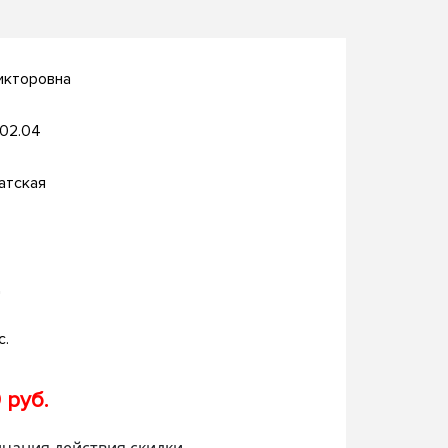
икторовна
.02.04
атская
д
с.
 руб.