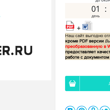
до око
01
+
Наш сайт выгодно отл
кроме PDF версии
Вы
преобразованную в 
предоставляет качес
работе с документом