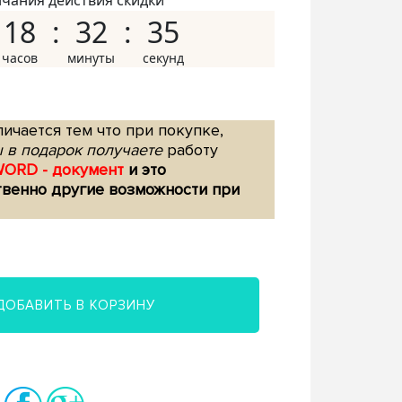
нчания действия скидки
18
32
34
ичается тем что при покупке,
 в подарок получаете
работу
WORD - документ
и это
твенно другие возможности при
ДОБАВИТЬ В КОРЗИНУ