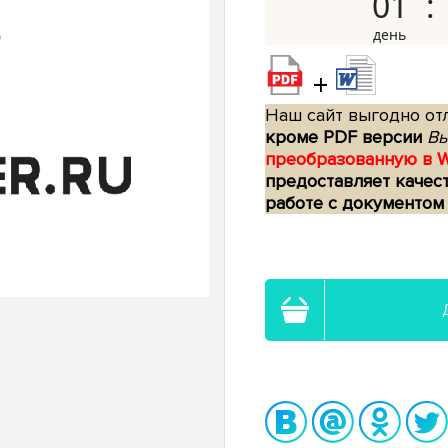
01
+
Наш сайт выгодно отл
кроме PDF версии
Вы
преобразованную в 
предоставляет качес
работе с документом