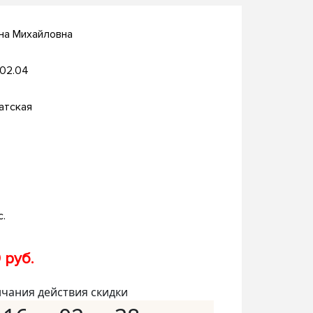
на Михайловна
.02.04
атская
с.
 руб.
нчания действия скидки