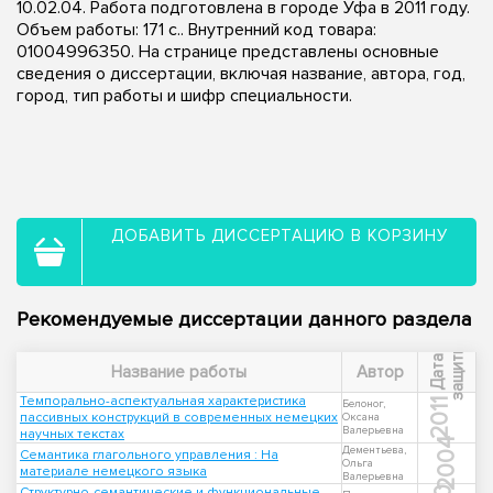
10.02.04. Работа подготовлена в городе Уфа в 2011 году.
Объем работы: 171 с.. Внутренний код товара:
01004996350. На странице представлены основные
сведения о диссертации, включая название, автора, год,
город, тип работы и шифр специальности.
ДОБАВИТЬ ДИССЕРТАЦИЮ В КОРЗИНУ
Рекомендуемые диссертации данного раздела
ы
Д
а
т
а
з
а
щ
и
т
Название работы
Автор
Темпорально-аспектуальная характеристика
2011
Белоног,
пассивных конструкций в современных немецких
Оксана
Валерьевна
научных текстах
2004
Дементьева,
Семантика глагольного управления : На
Ольга
материале немецкого языка
Валерьевна
Структурно-семантические и функциональные