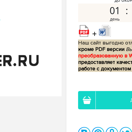
до око
01
+
Наш сайт выгодно отл
кроме PDF версии
Вы
преобразованную в 
предоставляет качес
работе с документом