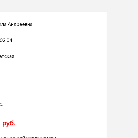
ила Андреевна
.02.04
атская
с.
 руб.