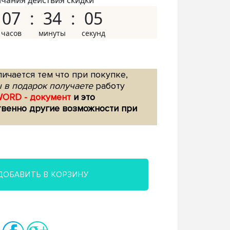
нчания действия скидки
07
34
04
ичается тем что при покупке,
 в подарок получаете
работу
WORD - документ
и это
твенно другие возможности при
ДОБАВИТЬ В КОРЗИНУ