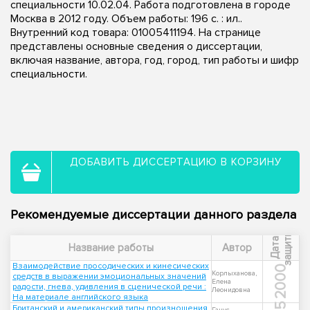
специальности 10.02.04. Работа подготовлена в городе
Москва в 2012 году. Объем работы: 196 с. : ил..
Внутренний код товара: 01005411194. На странице
представлены основные сведения о диссертации,
включая название, автора, год, город, тип работы и шифр
специальности.
ДОБАВИТЬ ДИССЕРТАЦИЮ В КОРЗИНУ
Рекомендуемые диссертации данного раздела
ы
Д
а
т
а
з
а
щ
и
т
Название работы
Автор
Взаимодействие просодических и кинесических
2000
Корлыханова,
средств в выражении эмоциональных значений
Елена
радости, гнева, удивления в сценической речи :
Леонидовна
На материале английского языка
Британский и американский типы произношения