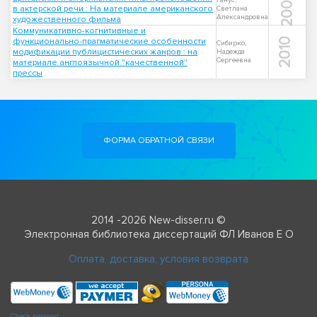
2005
Ганус,
в актерской речи : На материале американского
Светлана
Александровна
художественного фильма
Коммуникативно-когнитивные и
функционально-прагматические особенности
2010
Сибирко,
модификации публицистических жанров : на
Надежда
Сергеевна
материале англоязычной "качественной"
прессы
ФОРМА ОБРАТНОЙ СВЯЗИ
2014 -2026 New-disser.ru ©
Электронная библиотека диссертаций ФЛ Иванов Е О
Оплата, доставка, условия возврата
Check passport