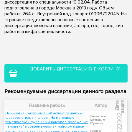
диссертация по специальности 10.02.04. Работа
подготовлена в городе Москва в 2013 году. Объем
работы: 264 с.. Внутренний код товара: 01006722045. На
странице представлены основные сведения о
диссертации, включая название, автора, год, город, тип
работы и шифр специальности.
ДОБАВИТЬ ДИССЕРТАЦИЮ В КОРЗИНУ
Рекомендуемые диссертации данного раздела
ы
Д
а
т
а
з
а
щ
и
т
Название работы
Автор
Номинативно-когнитивный аспект семантики
2002
Дементьева,
фразеологизма и слова : На материале
Маргарита
тематической группы "Финансовое положение
Юрьевна
человека" в современном английском языке
Громова,