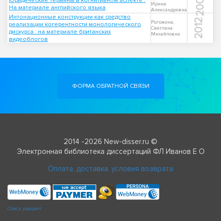
2002
Юридические термины в когнитивном аспекте :
Ирина
На материале английского языка
Александровна
Интонационные конструкции как средство
2012
Рогожина,
реализации когерентности монологического
Светлана
дискурса : на материале британских
Михайловна
видеоблогов
ФОРМА ОБРАТНОЙ СВЯЗИ
2014 -2026 New-disser.ru ©
Электронная библиотека диссертаций ФЛ Иванов Е О
Оплата, доставка, условия возврата
Check passport